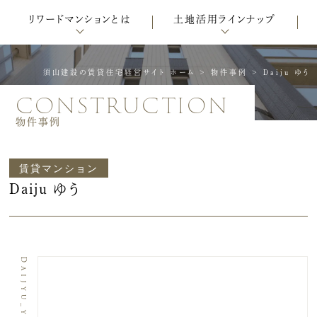
リワードマンションとは
土地活用ラインナップ
須山建設の賃貸住宅経営サイト ホーム
>
物件事例
>
Daiju ゆう
construction
物件事例
賃貸マンション
Daiju ゆう
Daijyu_yu