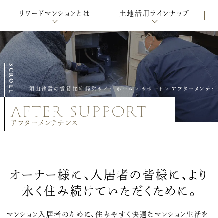
リワードマンションとは
土地活用ラインナップ
SCROLL
須山建設の賃貸住宅経営サイト ホーム
>
サポート
>
アフターメンテナ
after support
アフターメンテナンス
オーナー様に、⼊居者の皆様に、
より
永く住み続けていただくために。
マンション⼊居者のために、住みやすく快適なマンション⽣活を