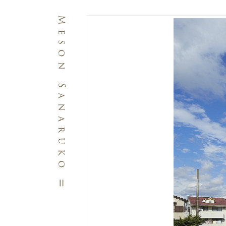
Meson SanarukoⅡ