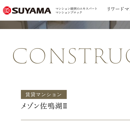
リワードマ
constru
賃貸マンション
メゾン佐鳴湖Ⅱ