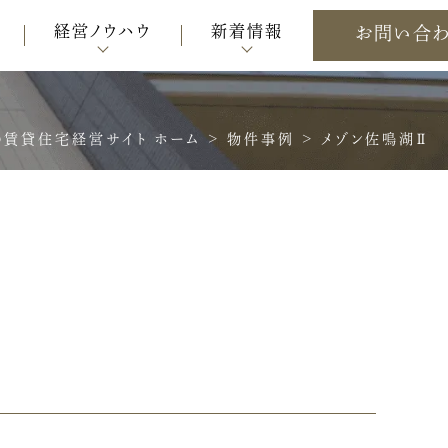
経営ノウハウ
新着情報
お問い合
賃貸住宅経営サイト ホーム
>
物件事例
>
メゾン佐鳴湖Ⅱ