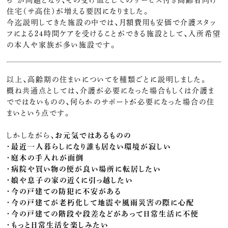
ち”が問題となり、その受け皿としてのサービス付き高齢者向け
住宅（サ高住）が増える要因になりました。
今迄説明してきた施設の中では、月額費用も安価で介護スタッ
フによる24時間ケアを受けることができる施設として、入所希望
の本人や家族が多い施設です。
以上、高齢期の住まいについてを種類ごとに説明しました。
概ね共通点としては、介護が必要になった場合もしくは介護ま
でではないものの、何らかのサポートが必要になった場合の住
まいという点です。
しかしながら、
お元気ではあるものの
・最近一人暮らしになり誰も居ない環境が寂しい
・庭木の手入れが面倒
・病院や買い物の便が良い場所に転居したい
・娘や息子の家の近くに引っ越したい
・今の戸建ての防犯に不安がある
・今の戸建てが老朽化して地震や風雨災害の際に心配
・今の戸建ての階段や段差などがあって日常生活に不便
・もっと日常生活を楽しみたい