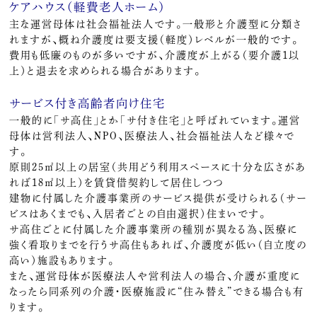
ケアハウス（軽費老人ホーム）
主な運営母体は社会福祉法人です。一般形と介護型に分類さ
れますが、概ね介護度は要支援（軽度）レベルが一般的です。
費用も低廉のものが多いですが、介護度が上がる（要介護１以
上）と退去を求められる場合があります。
サービス付き高齢者向け住宅
一般的に「サ高住」とか「サ付き住宅」と呼ばれています。運営
母体は営利法人、NPO、医療法人、社会福祉法人など様々で
す。
原則25㎡以上の居室（共用どう利用スペースに十分な広さがあ
れば18㎡以上）を賃貸借契約して居住しつつ
建物に付属した介護事業所のサービス提供が受けられる（サー
ビスはあくまでも、入居者ごとの自由選択）住まいです。
サ高住ごとに付属した介護事業所の種別が異なる為、医療に
強く看取りまでを行うサ高住もあれば、介護度が低い（自立度の
高い）施設もあります。
また、運営母体が医療法人や営利法人の場合、介護が重度に
なったら同系列の介護・医療施設に“住み替え”できる場合も有
ります。