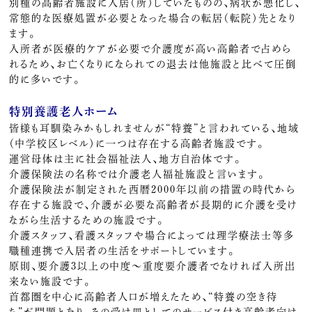
別種の高齢者施設に入居（所）していたものの、病状が悪化し、
常態的な医療処置が必要となった場合の転居（転院）先となり
ます。
入所者が医療的ケアが必要で介護度が高い高齢者で占めら
れるため、お亡くなりになられての退去は他施設と比べて圧倒
的に多いです。
特別養護老人ホーム
皆様も耳馴染みかもしれませんが“特養”と言われている、地域
（中学校区レベル）に一つは存在する高齢者施設です。
運営母体は主に社会福祉法人、地方自治体です。
介護保険法の名称では介護老人福祉施設と言います。
介護保険法が制定された西暦2000年以前の措置の時代から
存在する施設で、介護が必要な高齢者が長期的に介護を受け
ながら生活するための施設です。
介護スタッフ、看護スタッフや場合によっては理学療法士等多
職種連携で入居者の生活をサポートしています。
原則、要介護3以上の中度～重度要介護者でなければ入所出
来ない施設です。
首都圏を中心に高齢者人口が増えたため、“特養の空き待