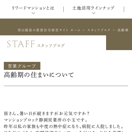
リワードマンションとは
土地活用ラインナップ
須山建設の賃貸住宅経営サイト ホーム
>
スタッフブログ
>
高齢期
staff
スタッフブログ
営業グループ
高齢期の住まいについて
皆さん、暑い日が続きますがお元気ですか？
マンションブロック静岡営業所の小玉です。
昨年は私の家族も中度の熱中症になり、病院に入院しました。