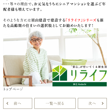
・・・等々の理由で、
お元気なうちにシニアマンションを選ぶご年
配者様も増えています。
そのような方には
須山建設で建設する
『リライフ』シリーズ
も新
たな高齢期の住まいの選択肢としてお勧めいたします！
トップページ
前へ
一覧へ戻る
次へ