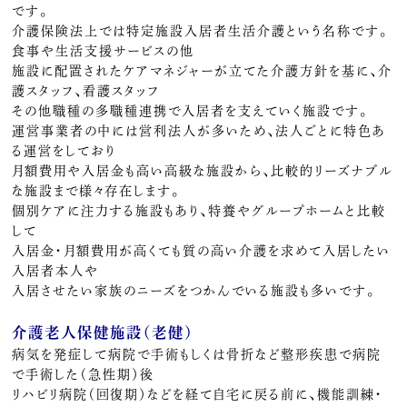
です。
介護保険法上では特定施設入居者生活介護という名称です。
食事や生活支援サービスの他
施設に配置されたケアマネジャーが立てた介護方針を基に、介
護スタッフ、看護スタッフ
その他職種の多職種連携で入居者を支えていく施設です。
運営事業者の中には営利法人が多いため、法人ごとに特色あ
る運営をしており
月額費用や入居金も高い高級な施設から、比較的リーズナブル
な施設まで様々存在します。
個別ケアに注力する施設もあり、特養やグループホームと比較
して
入居金・月額費用が高くても質の高い介護を求めて入居したい
入居者本人や
入居させたい家族のニーズをつかんでいる施設も多いです。
介護老人保健施設（老健）
病気を発症して病院で手術もしくは骨折など整形疾患で病院
で手術した（急性期）後
リハビリ病院（回復期）などを経て自宅に戻る前に、機能訓練・