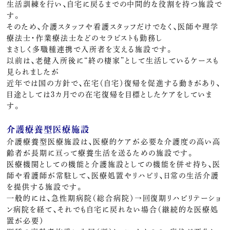
生活訓練を行い、自宅に戻るまでの中間的な役割を持つ施設で
す。
そのため、介護スタッフや看護スタッフだけでなく、医師や理学
療法士・作業療法士などのセラピストも勤務し
まさしく多職種連携で入所者を支える施設です。
以前は、老健入所後に“終の棲家”として生活しているケースも
見られましたが
近年では国の方針で、在宅（自宅）復帰を促進する動きがあり、
目途としては3カ月での在宅復帰を目標としたケアをしていま
す。
介護療養型医療施設
介護療養型医療施設は、医療的ケアが必要な介護度の高い高
齢者が長期に亘って療養生活を送るための施設です。
医療機関としての機能と介護施設としての機能を併せ持ち、医
師や看護師が常駐して、医療処置やリハビリ、日常の生活介護
を提供する施設です。
一般的には、急性期病院（総合病院）→回復期リハビリテーショ
ン病院を経て、それでも自宅に戻れない場合（継続的な医療処
置が必要）