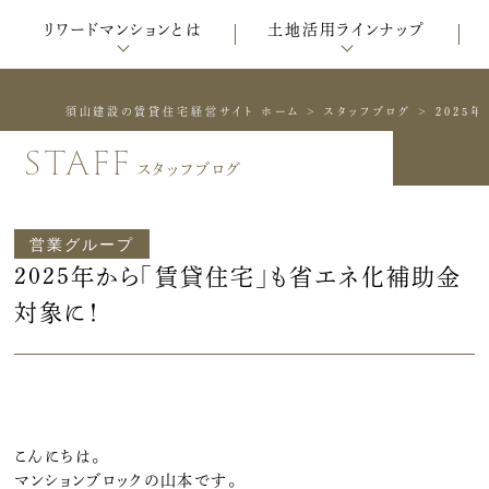
リワードマンションとは
土地活用ラインナップ
須山建設の賃貸住宅経営サイト ホーム
>
スタッフブログ
>
2025
staff
スタッフブログ
営業グループ
2025年から「賃貸住宅」も省エネ化補助金
対象に！
こんにちは。
マンションブロックの山本です。