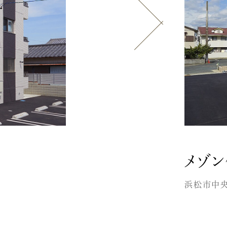
メゾ
浜松市中