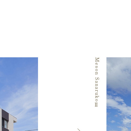
Meson SanarukoⅡ