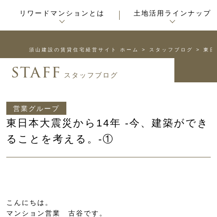
リワードマンションとは
土地活用ラインナップ
須山建設の賃貸住宅経営サイト ホーム
>
スタッフブログ
>
東日
staff
スタッフブログ
営業グループ
東日本大震災から14年 -今、建築ができ
ることを考える。-①
こんにちは。
マンション営業 古谷です。