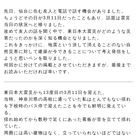
先日、仙台に住む友人と電話で話す機会がありました。
ちょうどその日が3月11日だったこともあり、話題は震災
当日の状況へと移りました。
改めて友人の話を聞く中で、東日本大震災がどのような災
害だったのかを深く知る機会となりました。
これをきっかけに、地震という決して消えることのない自
然災害に対して建築が今できることについて考え発信をし
ようと思いペンを取りました。
何回かに分けての掲載とさせていただきますが、最後まで
お読みいただければ幸いです。
東日本大震災から13度目の3月11日を迎えた。
当時、神奈川県の高校に通っていた私はとんでもない揺れ
を下校時のバス停で迎えたことを今でも鮮明に覚えてい
る。
揺れ始めてから数秒で近くにあった看板が音を立てて揺れ
ていた。
周囲には高い建物はなく、立っていられないほどではない