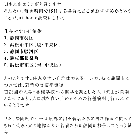
恵まれたエリアだと言えます。
そんな中、
静岡県内で移住する場合にどこがおすすめか
という
ことで、at-home調査によれば
住みやすい自治体
１．静岡市葵区
２．浜松市中区（現・中央区）
３．静岡市駿河区
４．駿東郡長泉町
５．浜松市東区（現・中央区）
とのことです。住みやすい自治体である一方で、特に静岡市に
ついては、若者の高校卒業後
首都圏の大学・各種学校への進学を期とした人口流出が問題
となっており、人口減を食い止めるための各種検討も行われて
いるようです。
また、静岡県では一旦県外に出た若者たちに再び静岡に戻って
もらう試み・元々地縁がない若者たちに静岡に移住してもらう試
み