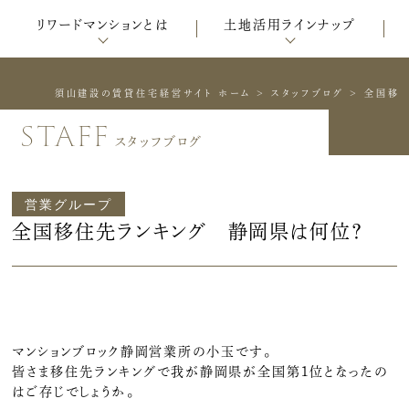
リワードマンションとは
土地活用ラインナップ
須山建設の賃貸住宅経営サイト ホーム
>
スタッフブログ
>
全国移住
staff
スタッフブログ
営業グループ
全国移住先ランキング 静岡県は何位？
マンションブロック静岡営業所の小玉です。
皆さま移住先ランキングで我が静岡県が全国第1位となったの
はご存じでしょうか。