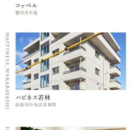
コッぺル
磐田市中泉
HAPPINESS_WAKABAYASHI
ハピネス若林
浜松市中央区若林町