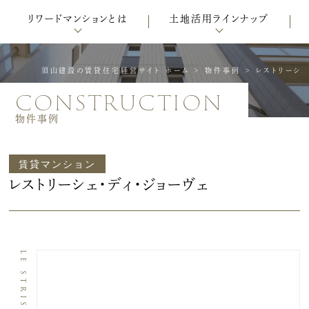
リワードマンションとは
土地活用ラインナップ
須山建設の賃貸住宅経営サイト ホーム
>
物件事例
>
レストリーシェ
construction
物件事例
賃貸マンション
レストリーシェ・ディ・ジョーヴェ