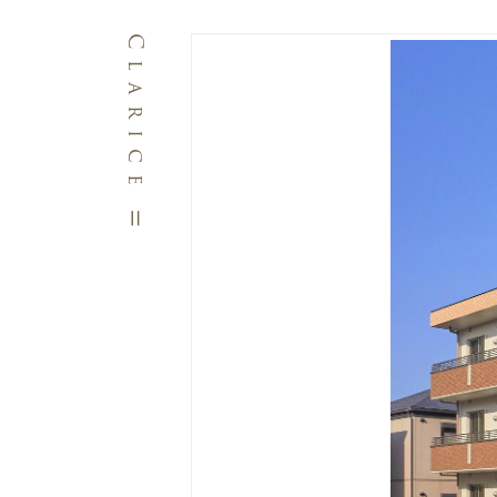
ClariceⅡ